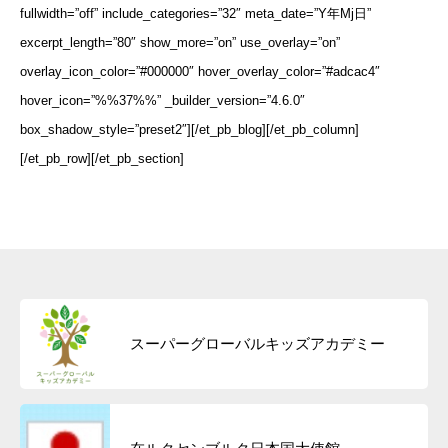
fullwidth=”off” include_categories=”32″ meta_date=”Y年Mj日”
excerpt_length=”80″ show_more=”on” use_overlay=”on”
overlay_icon_color=”#000000″ hover_overlay_color=”#adcac4″
hover_icon=”%%37%%” _builder_version=”4.6.0″
box_shadow_style=”preset2″][/et_pb_blog][/et_pb_column]
[/et_pb_row][/et_pb_section]
スーパーグローバルキッズアカデミー
主宰プロフィール
blog