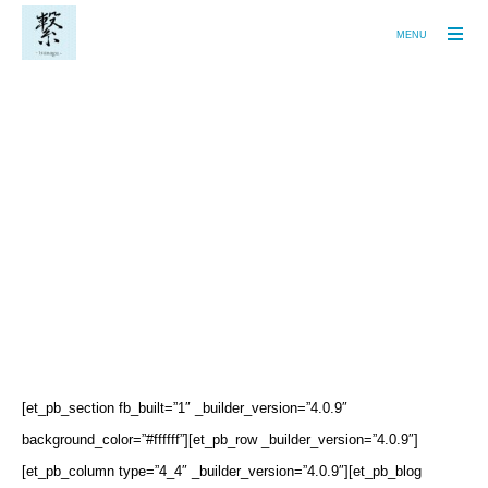
MENU
ブログ がまとかえるのつぶやき
[et_pb_section fb_built=”1″ _builder_version=”4.0.9″
background_color=”#ffffff”][et_pb_row _builder_version=”4.0.9″]
[et_pb_column type=”4_4″ _builder_version=”4.0.9″][et_pb_blog